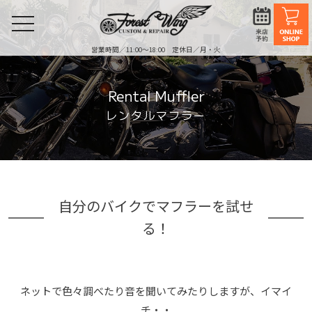
toggle
navigation
営業時間／11:00〜18:00 定休日／月・火
Rental Muffler
レンタルマフラー
自分のバイクでマフラーを試せ
る！
ネットで色々調べたり音を聞いてみたりしますが、イマイ
チ・・