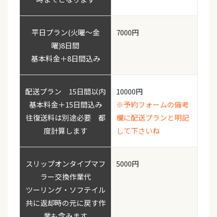
平日プラン(火曜〜金
7000円
曜)8日間
基本料金＋8日間込み
配送プラン 15日間以内
10000円
基本料金＋15日間込み
※予約フォームの備考
往復送料は別途必要 都
欄に配送プランと明記
度計算します
して下さいね
スリップオンタイプマフ
5000円
ラー交換作業代
ツーリング・ソフテイル
共に返却時の元に戻す作
業も含みます