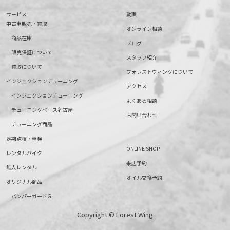
サービス
動画
中古車販売・買取
オンライン相談
商品在庫
ブログ
販売保証について
スタッフ紹介
買取について
フォレストウィングについて
インジェクションチューニング
アクセス
インジェクションチューニング
よくある相談
チューニングベース名古屋
お問い合わせ
チューニング商品
定期点検・車検
ONLINE SHOP
レンタルバイク
来店予約
無人レンタル
オイル交換予約
オリジナル商品
バンパーガードG
Copyright © Forest Wing