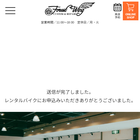
toggle
navigation
営業時間／11:00〜18:00 定休日／月・火
無人レンタルバイク（完了画面）
送信が完了しました。
レンタルバイクにお申込みいただきありがとうございました。