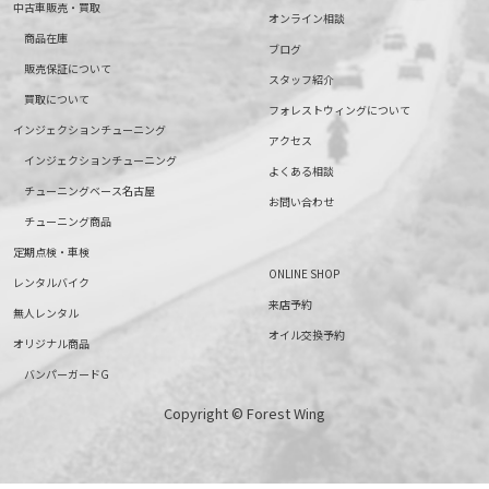
中古車販売・買取
オンライン相談
商品在庫
ブログ
販売保証について
スタッフ紹介
買取について
フォレストウィングについて
インジェクションチューニング
アクセス
インジェクションチューニング
よくある相談
チューニングベース名古屋
お問い合わせ
チューニング商品
定期点検・車検
ONLINE SHOP
レンタルバイク
来店予約
無人レンタル
オイル交換予約
オリジナル商品
バンパーガードG
Copyright © Forest Wing