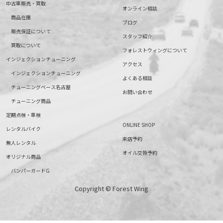
中古車販売・買取
オンライン相談
商品在庫
ブログ
販売保証について
スタッフ紹介
買取について
フォレストウィングについて
インジェクションチューニング
アクセス
インジェクションチューニング
よくある相談
チューニングベース名古屋
お問い合わせ
チューニング商品
定期点検・車検
ONLINE SHOP
レンタルバイク
来店予約
無人レンタル
オイル交換予約
オリジナル商品
バンパーガードG
Copyright © Forest Wing