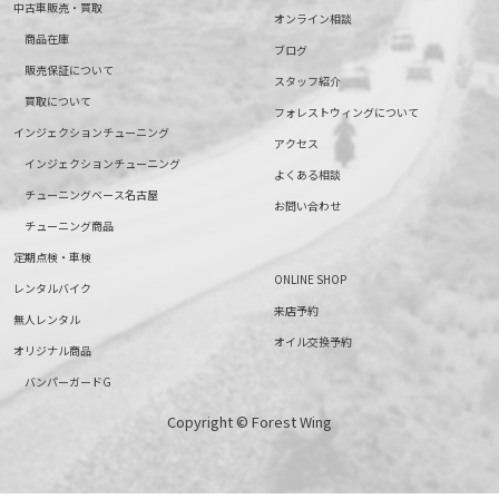
中古車販売・買取
オンライン相談
商品在庫
ブログ
販売保証について
スタッフ紹介
買取について
フォレストウィングについて
インジェクションチューニング
アクセス
インジェクションチューニング
よくある相談
チューニングベース名古屋
お問い合わせ
チューニング商品
定期点検・車検
ONLINE SHOP
レンタルバイク
来店予約
無人レンタル
オイル交換予約
オリジナル商品
バンパーガードG
Copyright © Forest Wing