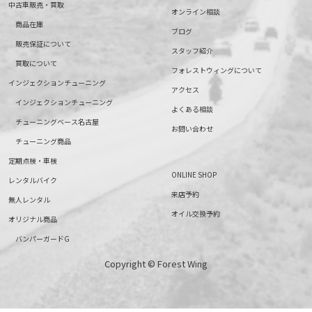
中古車販売・買取
オンライン相談
商品在庫
ブログ
販売保証について
スタッフ紹介
買取について
フォレストウィングについて
インジェクションチューニング
アクセス
インジェクションチューニング
よくある相談
チューニングベース名古屋
お問い合わせ
チューニング商品
定期点検・車検
ONLINE SHOP
レンタルバイク
来店予約
無人レンタル
オイル交換予約
オリジナル商品
バンパーガードG
Copyright © Forest Wing