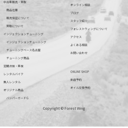
中古車販売・買取
オンライン相談
商品在庫
ブログ
販売保証について
スタッフ紹介
買取について
フォレストウィングについて
インジェクションチューニング
アクセス
インジェクションチューニング
よくある相談
チューニングベース名古屋
お問い合わせ
チューニング商品
定期点検・車検
ONLINE SHOP
レンタルバイク
来店予約
無人レンタル
オイル交換予約
オリジナル商品
バンパーガードG
Copyright © Forest Wing