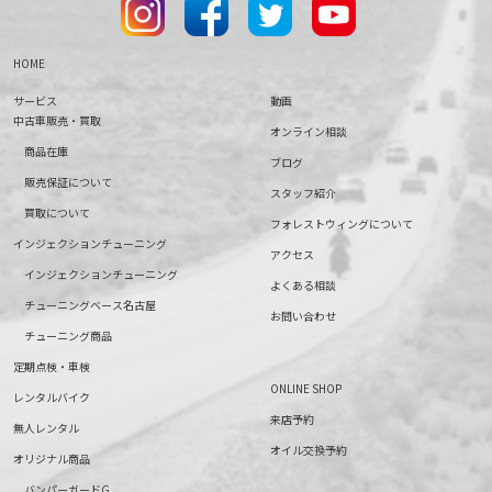
HOME
サービス
動画
中古車販売・買取
オンライン相談
商品在庫
ブログ
販売保証について
スタッフ紹介
買取について
フォレストウィングについて
インジェクションチューニング
アクセス
インジェクションチューニング
よくある相談
チューニングベース名古屋
お問い合わせ
チューニング商品
定期点検・車検
ONLINE SHOP
レンタルバイク
来店予約
無人レンタル
オイル交換予約
オリジナル商品
バンパーガードG