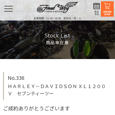
toggle
navigation
営業時間／11:00〜18:00 定休日／月・火
Stock List
商品車在庫
No.336
ＨＡＲＬＥＹ－ＤＡＶＩＤＳＯＮ ＸＬ１２００
Ｖ セブンティーツー
ご成約ありがとうございます