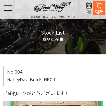
toggle
navigation
営業時間／11:00〜18:00 定休日／月・火
Stock List
商品車在庫
No.004
HarleyDavidson FLHRC-I
ご成約ありがとうございます！