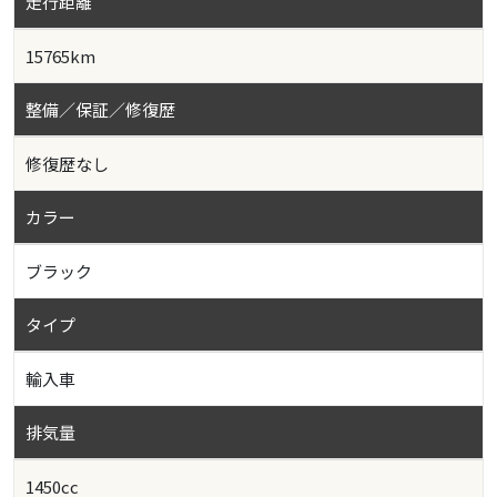
走行距離
15765km
整備／保証／修復歴
修復歴なし
カラー
ブラック
タイプ
輸入車
排気量
1450cc