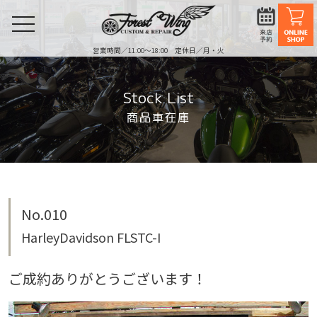
toggle
navigation
営業時間／11:00〜18:00 定休日／月・火
Stock List
商品車在庫
No.010
HarleyDavidson FLSTC-I
ご成約ありがとうございます！