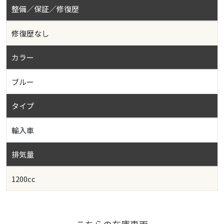
整備／保証／修復歴
修復歴なし
カラー
ブルー
タイプ
輸入車
排気量
1200cc