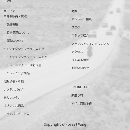
HOME
サービス
動画
中古車販売・買取
オンライン相談
商品在庫
ブログ
販売保証について
スタッフ紹介
買取について
フォレストウィングについて
インジェクションチューニング
アクセス
インジェクションチューニング
よくある相談
チューニングベース名古屋
お問い合わせ
チューニング商品
定期点検・車検
ONLINE SHOP
レンタルバイク
来店予約
無人レンタル
オイル交換予約
オリジナル商品
バンパーガードG
Copyright © Forest Wing