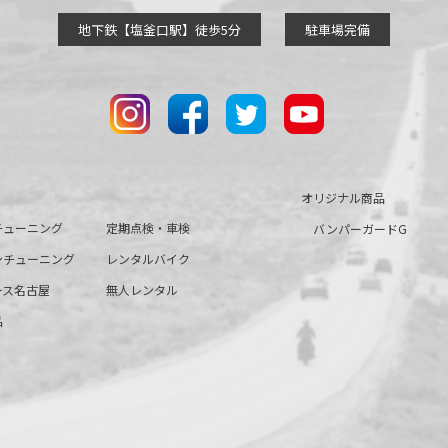
地下鉄【塩釜口駅】徒歩5分
駐車場完備
オリジナル商品
チューニング
定期点検・車検
バンパーガードG
ンチューニング
レンタルバイク
ース名古屋
無人レンタル
品