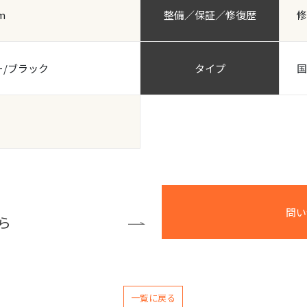
m
整備／保証／修復歴
修
ー/ブラック
タイプ
国
問い
ら
一覧に戻る