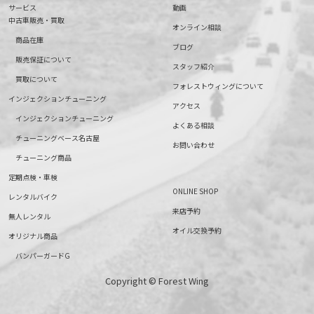
サービス
動画
中古車販売・買取
オンライン相談
商品在庫
ブログ
販売保証について
スタッフ紹介
買取について
フォレストウィングについて
インジェクションチューニング
アクセス
インジェクションチューニング
よくある相談
チューニングベース名古屋
お問い合わせ
チューニング商品
定期点検・車検
ONLINE SHOP
レンタルバイク
来店予約
無人レンタル
オイル交換予約
オリジナル商品
バンパーガードG
Copyright © Forest Wing