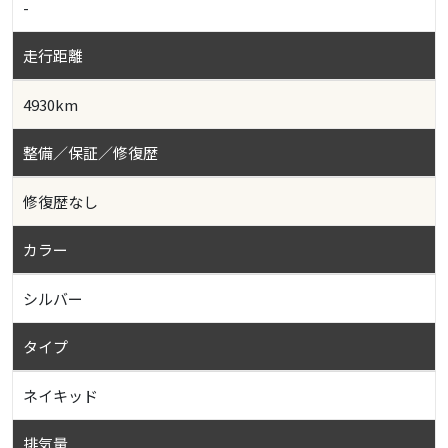
-
走行距離
4930km
整備／保証／修復歴
修復歴なし
カラー
シルバー
タイプ
ネイキッド
排気量