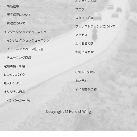
オンライン相談
商品在庫
ブログ
販売保証について
スタッフ紹介
買取について
フォレストウィングについて
インジェクションチューニング
アクセス
インジェクションチューニング
よくある相談
チューニングベース名古屋
お問い合わせ
チューニング商品
定期点検・車検
ONLINE SHOP
レンタルバイク
来店予約
無人レンタル
オイル交換予約
オリジナル商品
バンパーガードG
Copyright © Forest Wing