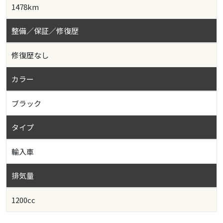
1478km
整備／保証／修復歴
修復歴なし
カラー
ブラック
タイプ
輸入車
排気量
1200cc