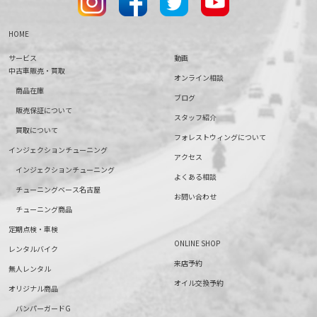
HOME
サービス
動画
中古車販売・買取
オンライン相談
商品在庫
ブログ
販売保証について
スタッフ紹介
買取について
フォレストウィングについて
インジェクションチューニング
アクセス
インジェクションチューニング
よくある相談
チューニングベース名古屋
お問い合わせ
チューニング商品
定期点検・車検
ONLINE SHOP
レンタルバイク
来店予約
無人レンタル
オイル交換予約
オリジナル商品
バンパーガードG