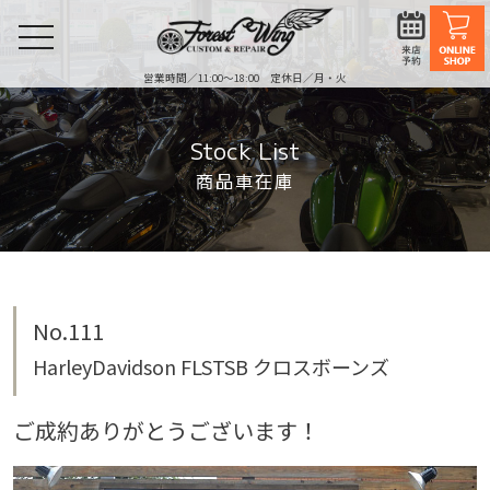
toggle
navigation
営業時間／11:00〜18:00 定休日／月・火
Stock List
商品車在庫
No.111
HarleyDavidson FLSTSB クロスボーンズ
ご成約ありがとうございます！