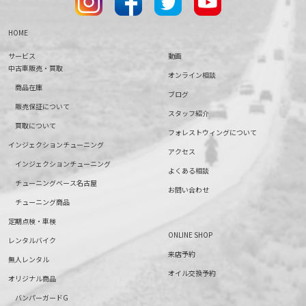
HOME
サービス
動画
中古車販売・買取
オンライン相談
商品在庫
ブログ
販売保証について
スタッフ紹介
買取について
フォレストウィングについて
インジェクションチューニング
アクセス
インジェクションチューニング
よくある相談
チューニングベース名古屋
お問い合わせ
チューニング商品
定期点検・車検
ONLINE SHOP
レンタルバイク
来店予約
無人レンタル
オイル交換予約
オリジナル商品
バンパーガードG