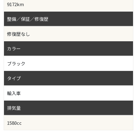
9172km
整備／保証／修復歴
修復歴なし
カラー
ブラック
タイプ
輸入車
排気量
1580cc