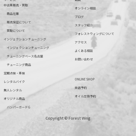
中古車販売・買取
オンライン相談
商品在庫
ブログ
販売保証について
スタッフ紹介
買取について
フォレストウィングについて
インジェクションチューニング
アクセス
インジェクションチューニング
よくある相談
チューニングベース名古屋
お問い合わせ
チューニング商品
定期点検・車検
ONLINE SHOP
レンタルバイク
来店予約
無人レンタル
オイル交換予約
オリジナル商品
バンパーガードG
Copyright © Forest Wing