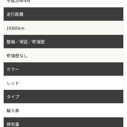
平成25年4月
走行距離
19365km
整備／保証／修復歴
修復歴なし
カラー
レッド
タイプ
輸入車
排気量