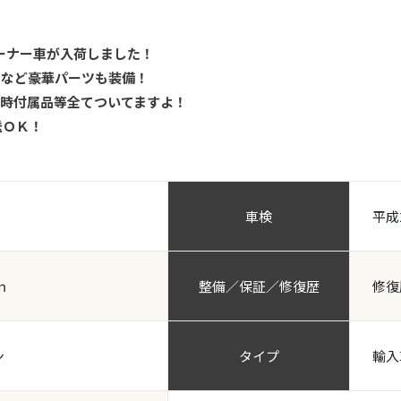
ンオーナー車が入荷しました！
アなど豪華パーツも装備！
時付属品等全てついてますよ！
送ＯＫ！
車検
平成
ｍ
整備／保証／修復歴
修復
ン
タイプ
輸入