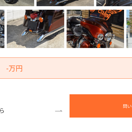
-万円
問い
ら