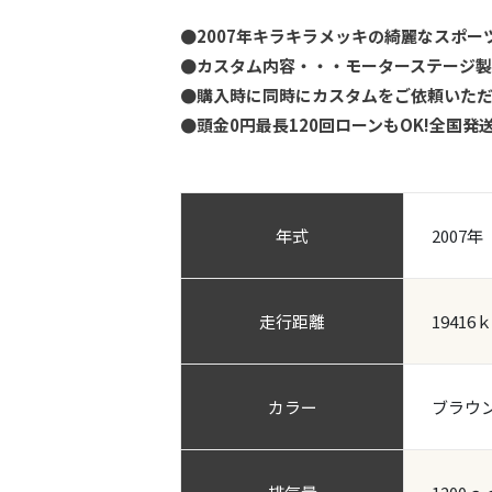
●2007年キラキラメッキの綺麗なスポ
●カスタム内容・・・モーターステージ製
●購入時に同時にカスタムをご依頼いただ
●頭金0円最長120回ローンもOK!全国発
年式
2007年
走行距離
19416
カラー
ブラウ