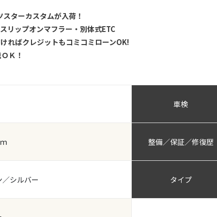
ーツスターカスタムが入荷！
スリップオンマフラー・別体式ETC
ければクレジットもコミコミローンOK!
送ＯＫ！
車検
ｋｍ
整備／保証／修復歴
ン／シルバー
タイプ