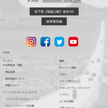
e-mail：
info@forest-wing.com
地下鉄【塩釜口駅】徒歩5分
駐車場完備
HOME
サービス
動画
中古車販売・買取
オンライン相談
商品在庫
ブログ
販売保証について
スタッフ紹介
買取について
フォレストウィングについて
インジェクションチューニング
アクセス
インジェクションチューニング
よくある相談
チューニングベース名古屋
お問い合わせ