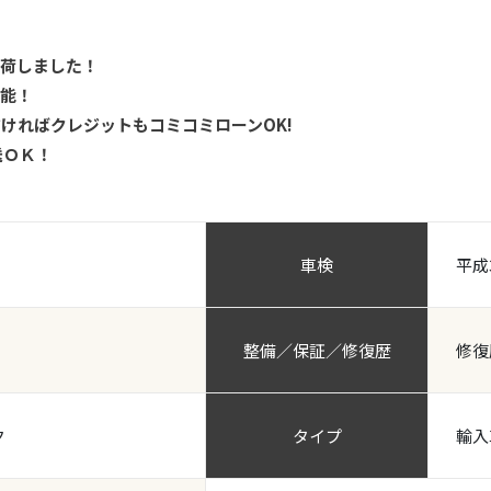
入荷しました！
可能！
ければクレジットもコミコミローンOK!
送ＯＫ！
車検
平成
整備／保証／修復歴
修復
ク
タイプ
輸入