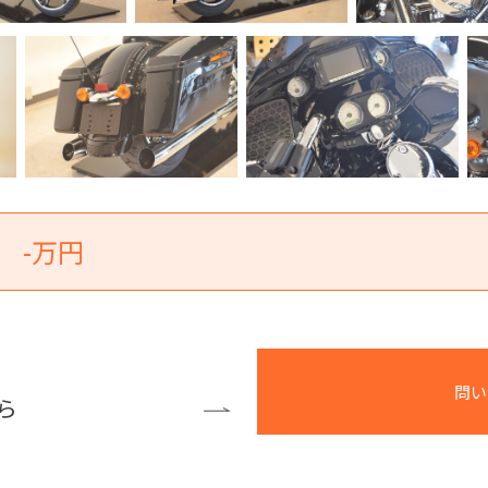
-万円
問い
ら