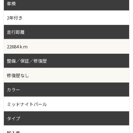
車検
2年付き
走行距離
22684ｋｍ
整備／保証／修復歴
修復歴なし
カラー
ミッドナイトパール
タイプ
輸入車