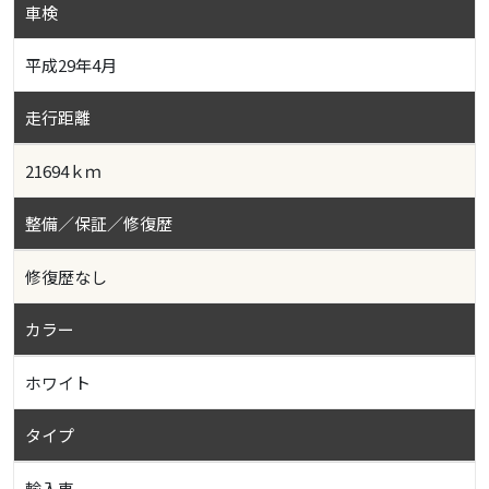
車検
平成29年4月
走行距離
21694ｋｍ
整備／保証／修復歴
修復歴なし
カラー
ホワイト
タイプ
輸入車