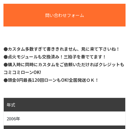
問い合わせフォーム
●カスタム多数すぎて書ききれません、見に来て下さいね！
●点火モジュールも交換済み！三拍子を奏でてます！
●購入時に同時にカスタムをご依頼いただければクレジットも
コミコミローンOK!
●頭金0円最長120回ローンもOK!全国発送ＯＫ！
年式
2006年