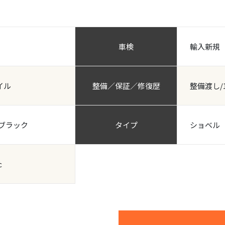
車検
輸入新規
イル
整備／保証／修復歴
整備渡し/
/ブラック
タイプ
ショベル
ｃ