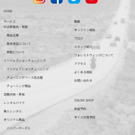
HOME
サービス
動画
中古車販売・買取
オンライン相談
商品在庫
ブログ
販売保証について
スタッフ紹介
買取について
フォレストウィングについて
インジェクションチューニング
アクセス
インジェクションチューニング
よくある相談
チューニングベース名古屋
お問い合わせ
チューニング商品
定期点検・車検
ONLINE SHOP
レンタルバイク
来店予約
無人レンタル
オイル交換予約
オリジナル商品
バンパーガードG