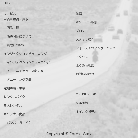
HOME
サービス
動画
中古車販売・買取
オンライン相談
商品在庫
ブログ
販売保証について
スタッフ紹介
買取について
フォレストウィングについて
インジェクションチューニング
アクセス
インジェクションチューニング
よくある相談
チューニングベース名古屋
お問い合わせ
チューニング商品
定期点検・車検
ONLINE SHOP
レンタルバイク
来店予約
無人レンタル
オイル交換予約
オリジナル商品
バンパーガードG
Copyright © Forest Wing