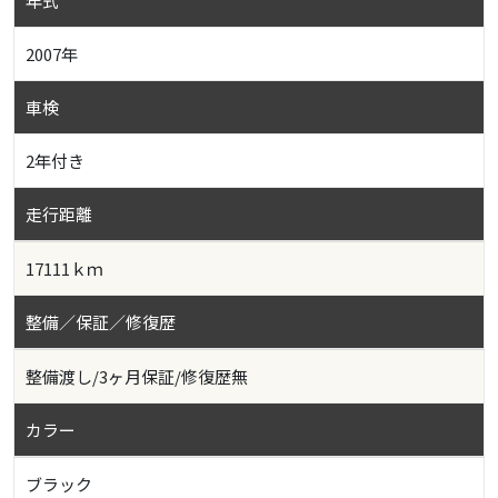
年式
2007年
車検
2年付き
走行距離
17111ｋｍ
整備／保証／修復歴
整備渡し/3ヶ月保証/修復歴無
カラー
ブラック