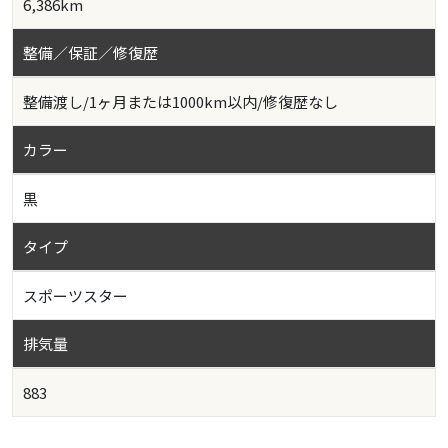
6,386km
整備／保証／修復歴
整備渡し/1ヶ月または1000km以内/修復歴なし
カラー
黒
タイプ
スポーツスター
排気量
883