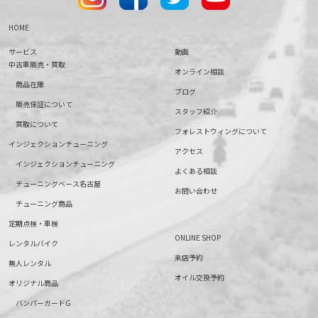
HOME
サービス
動画
中古車販売・買取
オンライン相談
商品在庫
ブログ
販売保証について
スタッフ紹介
買取について
フォレストウィングについて
インジェクションチューニング
アクセス
インジェクションチューニング
よくある相談
チューニングベース名古屋
お問い合わせ
チューニング商品
定期点検・車検
ONLINE SHOP
レンタルバイク
来店予約
無人レンタル
オイル交換予約
オリジナル商品
バンパーガードG