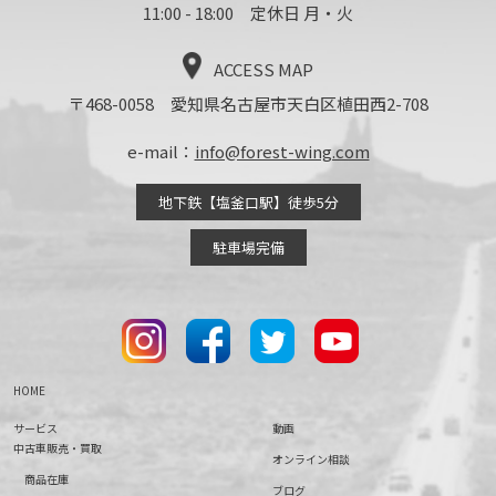
11:00 - 18:00 定休日 月・火
ACCESS MAP
〒468-0058 愛知県名古屋市天白区植田西2-708
e-mail：
info@forest-wing.com
地下鉄【塩釜口駅】徒歩5分
駐車場完備
HOME
サービス
動画
中古車販売・買取
オンライン相談
商品在庫
ブログ