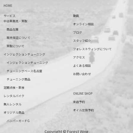
HOME
サービス
動画
中古車販売・買取
オンライン相談
商品在庫
ブログ
販売保証について
スタッフ紹介
買取について
フォレストウィングについて
インジェクションチューニング
アクセス
インジェクションチューニング
よくある相談
チューニングベース名古屋
お問い合わせ
チューニング商品
定期点検・車検
ONLINE SHOP
レンタルバイク
来店予約
無人レンタル
オイル交換予約
オリジナル商品
バンパーガードG
Copyright © Forest Wing