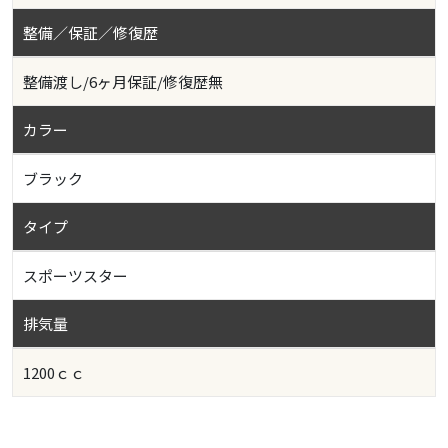
整備／保証／修復歴
整備渡し/6ヶ月保証/修復歴無
カラー
ブラック
タイプ
スポーツスター
排気量
1200ｃｃ