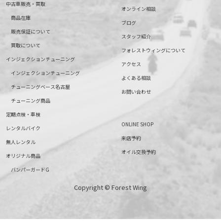
中古車販売・買取
オンライン相談
商品在庫
ブログ
販売保証について
スタッフ紹介
買取について
フォレストウィングについて
インジェクションチューニング
アクセス
インジェクションチューニング
よくある相談
チューニングベース名古屋
お問い合わせ
チューニング商品
定期点検・車検
ONLINE SHOP
レンタルバイク
来店予約
無人レンタル
オイル交換予約
オリジナル商品
バンパーガードG
Copyright © Forest Wing