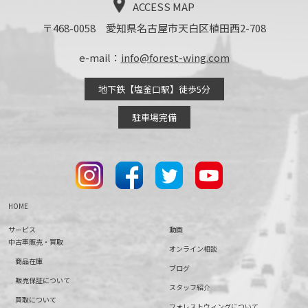
ACCESS MAP
〒468-0058 愛知県名古屋市天白区植田西2-708
e-mail：
info@forest-wing.com
地下鉄【塩釜口駅】徒歩5分
駐車場完備
HOME
サービス
動画
中古車販売・買取
オンライン相談
商品在庫
ブログ
販売保証について
スタッフ紹介
買取について
フォレストウィングについて