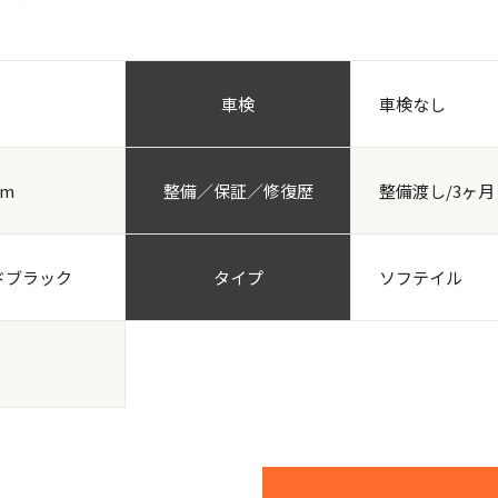
車検
車検なし
km
整備／保証／修復歴
整備渡し/3ヶ月
ドブラック
タイプ
ソフテイル