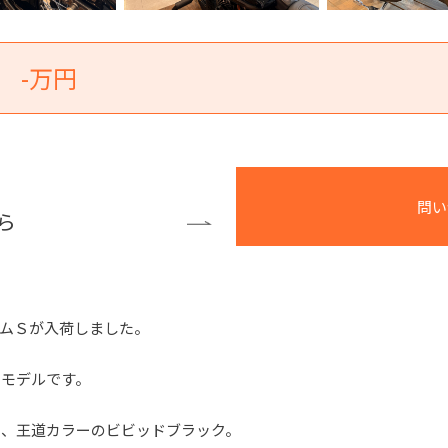
-万円
問い
ら
リムＳが入荷しました。
ムモデルです。
に、王道カラーのビビッドブラック。