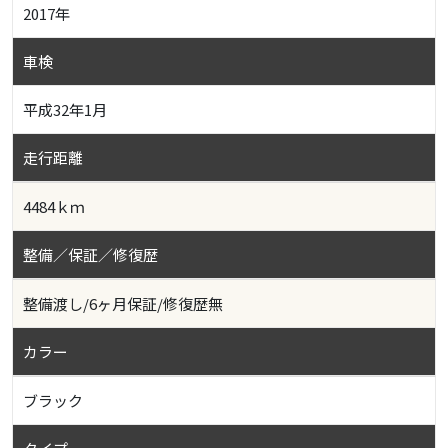
2017年
車検
平成32年1月
走行距離
4484ｋｍ
整備／保証／修復歴
整備渡し/6ヶ月保証/修復歴無
カラー
ブラック