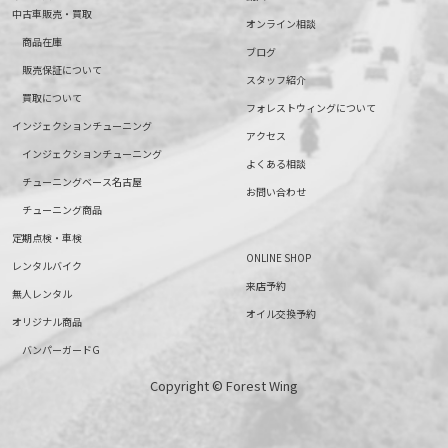
中古車販売・買取
オンライン相談
商品在庫
ブログ
販売保証について
スタッフ紹介
買取について
フォレストウィングについて
インジェクションチューニング
アクセス
インジェクションチューニング
よくある相談
チューニングベース名古屋
お問い合わせ
チューニング商品
定期点検・車検
ONLINE SHOP
レンタルバイク
来店予約
無人レンタル
オイル交換予約
オリジナル商品
バンパーガードG
Copyright © Forest Wing