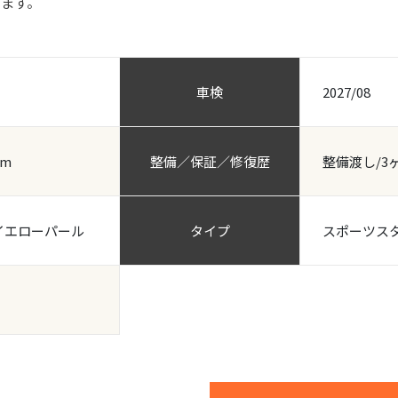
ります。
車検
2027/08
km
整備／保証／修復歴
整備渡し/3
イエローパール
タイプ
スポーツス