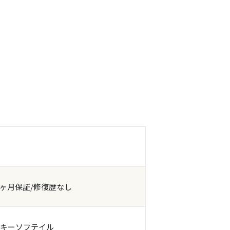
月
6ヶ月保証/修復歴なし
キーソフテイル