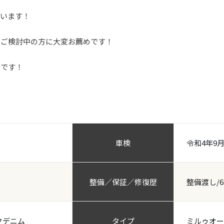
ています！
をご検討中の方に大変お薦めです！
能です！
車検
令和4年9
整備／保証／修復歴
整備渡し/
クデニム
タイプ
ミルゥオー