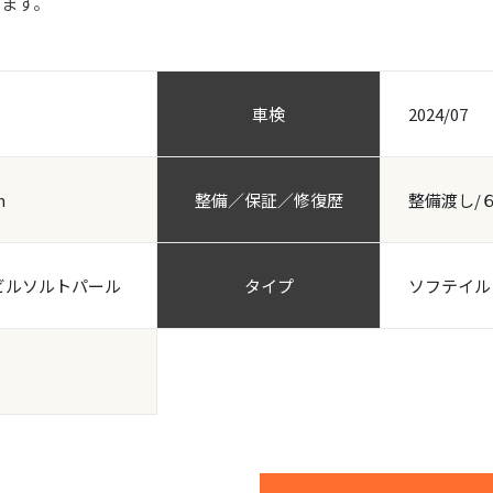
ります。
車検
2024/07
m
整備／保証／修復歴
整備渡し/
ビルソルトパール
タイプ
ソフテイル