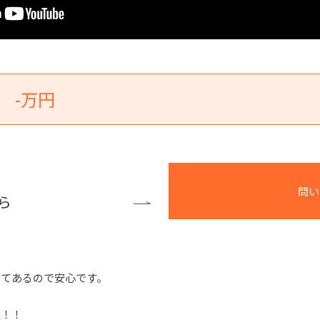
-万円
問い
ら
してあるので安心です。
上！！