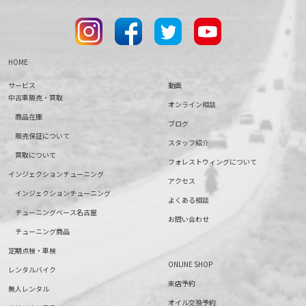
HOME
サービス
動画
中古車販売・買取
オンライン相談
商品在庫
ブログ
販売保証について
スタッフ紹介
買取について
フォレストウィングについて
インジェクションチューニング
アクセス
インジェクションチューニング
よくある相談
チューニングベース名古屋
お問い合わせ
チューニング商品
定期点検・車検
ONLINE SHOP
レンタルバイク
来店予約
無人レンタル
オイル交換予約