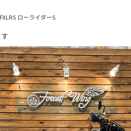
3年FXLRS ローライダーS
ます