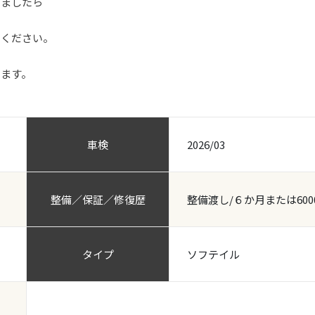
いましたら
せください。
ります。
車検
2026/03
整備／保証／修復歴
整備渡し/６か月または600
タイプ
ソフテイル