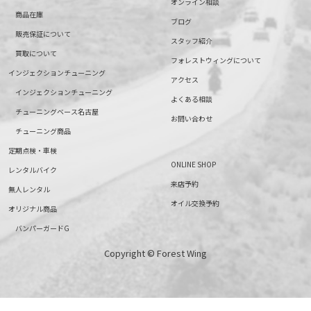
オンライン相談
商品在庫
ブログ
販売保証について
スタッフ紹介
買取について
フォレストウィングについて
インジェクションチューニング
アクセス
インジェクションチューニング
よくある相談
チューニングベース名古屋
お問い合わせ
チューニング商品
定期点検・車検
ONLINE SHOP
レンタルバイク
来店予約
無人レンタル
オイル交換予約
オリジナル商品
バンパーガードG
Copyright © Forest Wing