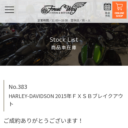
toggle
navigation
営業時間／11:00〜18:00 定休日／月・火
Stock List
商品車在庫
No.383
HARLEY-DAVIDSON 2015年ＦＸＳＢブレイクアウ
ト
ご成約ありがとうございます！