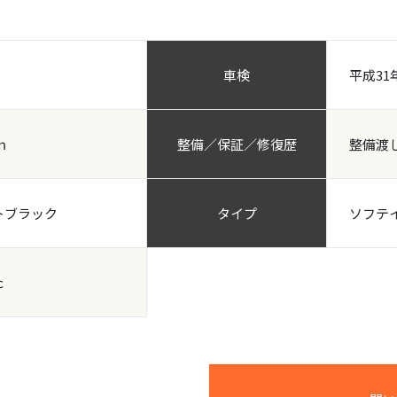
車検
平成31
ｍ
整備／保証／修復歴
整備渡し
トブラック
タイプ
ソフテ
ｃ