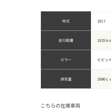
年式
2017
走行距離
1025ｋ
カラー
ビビッ
排気量
1690ｃ
こちらの在庫車両