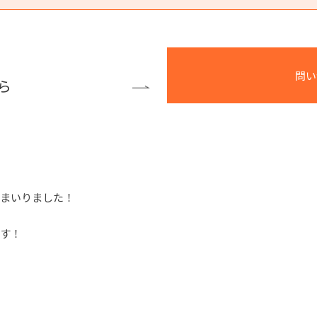
問い
ら
てまいりました！
です！