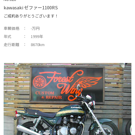
kawasaki ゼファー1100RS
ご成約ありがとうございます！
車輌価格
： -万円
年式
： 1999年
走行距離
： 8670km