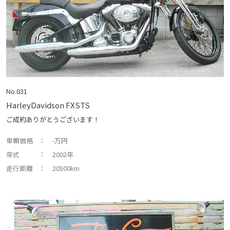
No.031
HarleyDavidson FXSTS
ご成約ありがとうございます！
車輌価格
： -万円
年式
： 2002年
走行距離
： 20500km