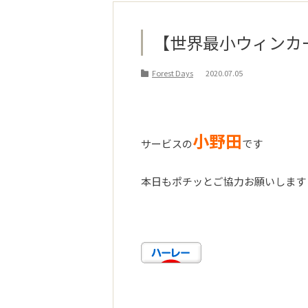
【世界最小ウィン
Forest Days
2020.07.05
小野田
サービスの
です
本日もポチッとご協力お願いします