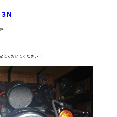
８３N
更
覚えておいてください！！