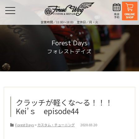
toggle
navigation
営業時間／11:00〜18:00 定休日／月・火
Forest Days
フォレストデイズ
クラッチが軽くな～る！！！
Kei’ｓ episode44
Forest Days
>
カスタム・チューニング
2020.03.20