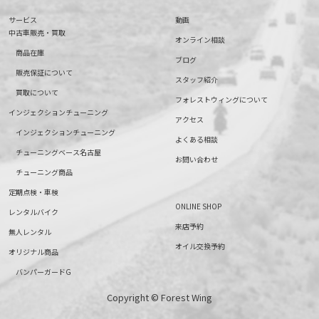
サービス
動画
中古車販売・買取
オンライン相談
商品在庫
ブログ
販売保証について
スタッフ紹介
買取について
フォレストウィングについて
インジェクションチューニング
アクセス
インジェクションチューニング
よくある相談
チューニングベース名古屋
お問い合わせ
チューニング商品
定期点検・車検
ONLINE SHOP
レンタルバイク
来店予約
無人レンタル
オイル交換予約
オリジナル商品
バンパーガードG
Copyright © Forest Wing