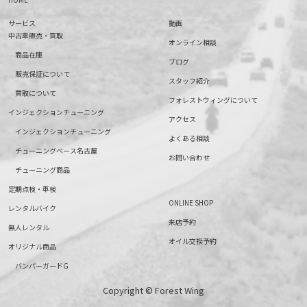
サービス
動画
中古車販売・買取
オンライン相談
商品在庫
ブログ
販売保証について
スタッフ紹介
買取について
フォレストウィングについて
インジェクションチューニング
アクセス
インジェクションチューニング
よくある相談
チューニングベース名古屋
お問い合わせ
チューニング商品
定期点検・車検
ONLINE SHOP
レンタルバイク
来店予約
無人レンタル
オイル交換予約
オリジナル商品
バンパーガードG
Copyright © Forest Wing