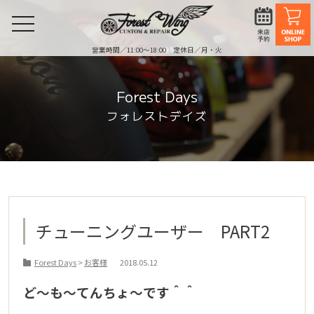
toggle
navigation
営業時間／11:00〜18:00 定休日／月・火
Forest Days
フォレストデイズ
チューニングユーザー PART2
Forest Days
>
お客様
2018.05.12
ど～も～てんちょ～です＾＾