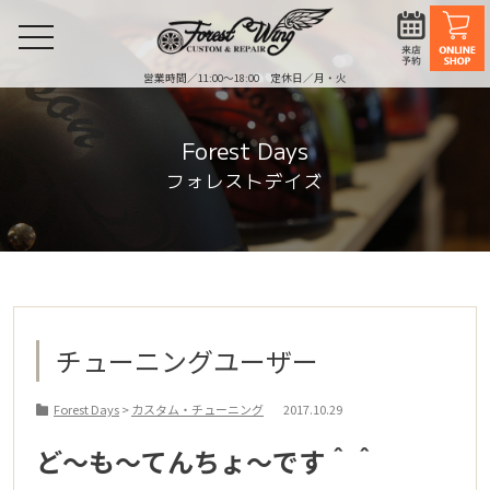
toggle
navigation
営業時間／11:00〜18:00 定休日／月・火
Forest Days
フォレストデイズ
チューニングユーザー
Forest Days
>
カスタム・チューニング
2017.10.29
ど～も～てんちょ～です＾＾